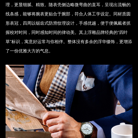
理，更显细腻、精致。随表壳侧边略微弯曲的直耳，呈现出流畅的
线条感，能够将腕表更贴合于腕部，符合人体工学设定。同材质圆
形表冠，四周以锯齿式防滑纹理设计，手感优越，便于便佩戴者抓
握校对时间，同时感知时间的律动美。其上浮雕品牌经典的“四叶
草”标识，寓意好运常与你相伴。整体没有多余的浮华缀饰，更增添
了一份优雅大方的气息。