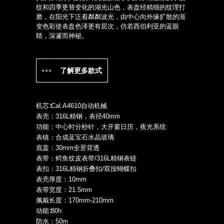
纹和四季更替变化的湖光山色，表盘经精细的纹理打
磨，在阳光下泛着粼粼波光，由中心向外缘扩散的渐
变色彩使表盘色泽更有层次，仿若西伯利亚的蓝眼
睛，深邃而神秘。
了解更多款式
机芯∶Cal.A4610自动机械
表壳：316L精钢，表径40mm
功能：中心时分秒针，大开窗日历，夜光系统
表镜：合成蓝宝石水晶玻璃
底盖：30mm全景背透
表带：鳄鱼纹皮表带/316L精钢表链
表扣：316L精钢折叠扣/双按蝴蝶扣
表壳厚度：10mm
表带宽度：21.5mm
佩戴长度：170mm-210mm
动能∶80h
防水：50m