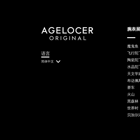
腕表
魔鬼鱼
语言
飞行陀
陶瓷陀
简体中文
水晶陀
天文学
布达佩
赛车
火山
黑森林
世界时
贝加尔