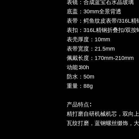
表镜：合成蓝宝石水晶玻璃
底盖：30mm全景背透
表带：鳄鱼纹皮表带/316L精
表扣：316L精钢折叠扣/双按
表壳厚度：10mm
表带宽度：21.5mm
佩戴长度：170mm-210mm
动能∶80h
防水：50m
重量：88g
产品特点∶
精打磨自研机械机芯，双向上链
瓦纹打磨，蓝钢螺丝缀饰，大开