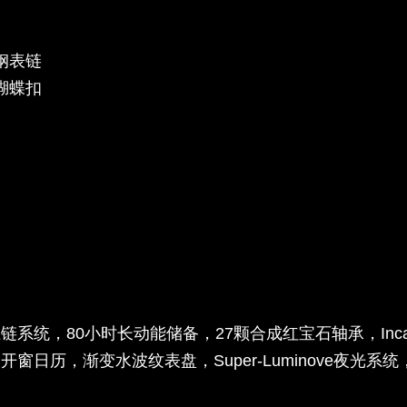
钢表链
蝴蝶扣
系统，80小时长动能储备，27颗合成红宝石轴承，Inca
窗日历，渐变水波纹表盘，Super-Luminove夜光系